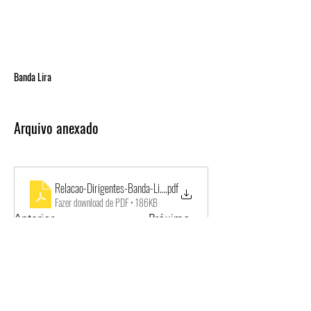
Banda Lira
Arquivo anexado
Relacao-Dirigentes-Banda-Lira-2022-25
.pdf
Fazer download de PDF • 186KB
Anterior
Próximo
Endereço
Contato