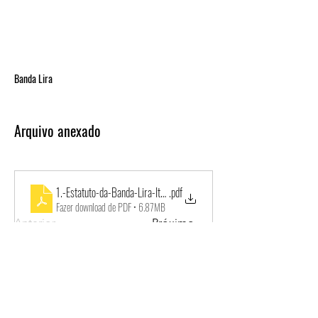
Banda Lira
Arquivo anexado
1.-Estatuto-da-Banda-Lira-Itapirense-1
.pdf
Fazer download de PDF • 6.87MB
Anterior
Próximo
Endereço
Contato