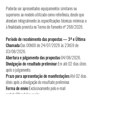
Poderão ser apresentados equipamentos similares ou 
superiores ao modelo utilizado como referência, desde que 
atendam integralmente às especificações técnicas mínimas e 
à finalidade prevista no Termo de Fomento nº 268/2026.
Período de recebimento das propostas — 3ª e Última 
Chamada:
Das 00h00 de 24/07/2026 às 23h59 de 
03/08/2026.
Abertura e julgamento das propostas:
04/08/2026.
Divulgação do resultado preliminar:
Em até 02 dias úteis 
após o julgamento.
Prazo para apresentação de manifestações:
Até 02 dias 
úteis após a divulgação do resultado preliminar.
Forma de envio:
Exclusivamente pelo e-mail 
contato@bandalira.org.br
.
Assunto do e-mail:
“Proposta – 3ª Chamada – Processo de 
Compra nº 003/2026 – Teclados Musicais – TF 
268/2026”.
Atenção:
 antes de enviar sua proposta, leia atentamente o 