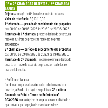
1ª e 2ª CHAMADAS DESERTAS / 3ª CHAMADA 
ABERTA
Objeto: 
Aquisição de 04 teclados musicais portáteis
Valor de referência:
 R$ 
13.110,00
1ª chamada — período de recebimento das propostas:
das 00h00 de 28/05/2026 às 23h59 de 28/06/2026.
Resultado da 1ª chamada:
 processo declarado deserto, em 
razão da ausência de propostas recebidas no prazo 
estabelecido.
2ª chamada — período de recebimento das propostas:
das 00h00 de 03/07/2026 às 23h59 de 19/07/2026.
Resultado da 2ª Chamada: 
Processo novamente declarado 
deserto em razão da ausência de propostas recebidas no 
prazo estabelecido.
3ª e Última Chamada
Considerando que as duas chamadas anteriores restaram 
desertas, a Banda Lira Itapirense publica a 
3ª e última 
Chamada do Edital e Termo de Referência nº 
003/2026
, com o objetivo de ampliar a competitividade e 
oportunizar a participação de novos fornecedores.