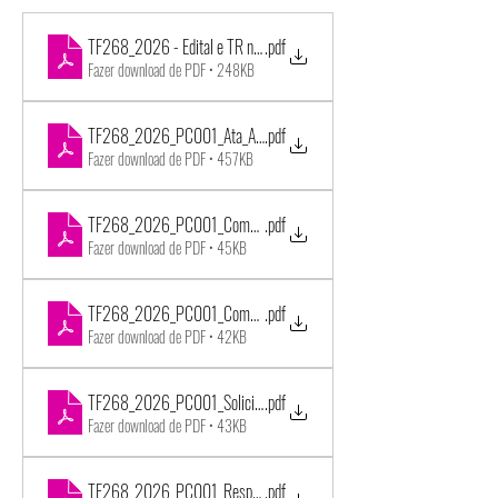
TF268_2026 - Edital e TR nº 001_2026 - Banda Lira Itapirense
.pdf
Fazer download de PDF • 248KB
TF268_2026_PC001_Ata_Analise_Mapa_Julgamento
.pdf
Fazer download de PDF • 457KB
TF268_2026_PC001_Comunicacao_Resultado_PoloClima
.pdf
Fazer download de PDF • 45KB
TF268_2026_PC001_Comunicacao_Resultado_Holambrisa
.pdf
Fazer download de PDF • 42KB
TF268_2026_PC001_Solicitacao_Esclarecimentos_Holambrisa_03-
.pdf
Fazer download de PDF • 43KB
TF268_2026_PC001_Resposta_Prazo_Manifestacao_03-07-2026
.pdf