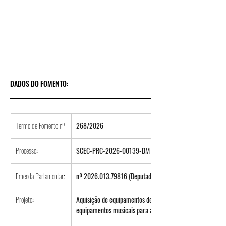
DADOS DO FOMENTO:
Termo de Fomento nº
268/2026
Processo
:
SCEC-PRC-2026-00139-DM
Emenda Parlamentar
:
nº 2026.013.79816 (Deputado Barros Munhoz)
Projeto
:
Aquisição de equipamentos de climatização, audiovisual, in
equipamentos musicais para a Banda Lira Itapirense