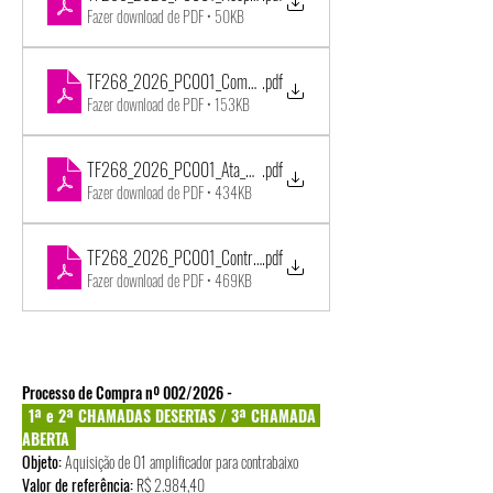
Fazer download de PDF • 50KB
TF268_2026_PC001_Comunicacao_Suspensao_Temporaria_PoloClim
.pdf
Fazer download de PDF • 153KB
TF268_2026_PC001_Ata_Decurso_Prazo_Manifestacao [conformidad
.pdf
Fazer download de PDF • 434KB
TF268_2026_PC001_Contrato_PoloClima_Climatizadores [conformid
.pdf
Fazer download de PDF • 469KB
Processo de Compra nº 002/2026 - 
1ª e 2ª CHAMADAS DESERTAS / 3ª CHAMADA 
ABERTA
Objeto: 
Aquisição de 01 amplificador para contrabaixo
Valor de referência:
 R$ 
2.984,40