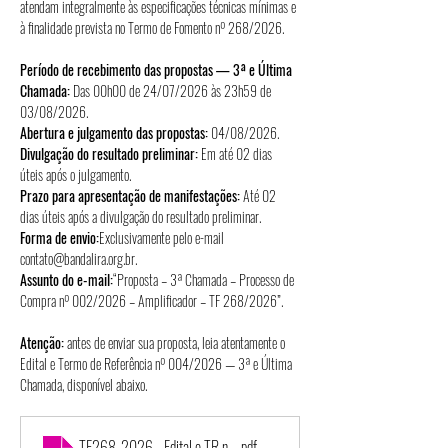
atendam integralmente às especificações técnicas mínimas e 
à finalidade prevista no Termo de Fomento nº 268/2026.
Período de recebimento das propostas — 3ª e Última 
Chamada: 
Das 00h00 de 24/07/2026 às 23h59 de 
03/08/2026.
Abertura e julgamento das propostas: 
04/08/2026.
Divulgação do resultado preliminar: 
Em até 02 dias 
úteis após o julgamento.
Prazo para apresentação de manifestações: 
Até 02 
dias úteis após a divulgação do resultado preliminar.
Forma de envio:
Exclusivamente pelo e-mail 
contato@bandalira.org.br
.
Assunto do e-mail:
“Proposta – 3ª Chamada – Processo de 
Compra nº 002/2026 – Amplificador – TF 268/2026”.
Atenção:
 antes de enviar sua proposta, leia atentamente o 
Edital e Termo de Referência nº 004/2026 — 3ª e Última 
Chamada, disponível abaixo.
TF268_2026 - Edital e TR nº 002_2026 - Banda Lira Itapirense
.pdf