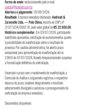
Forma de envio:
 exclusivamente pelo e-mail 
contato@bandalira.org.br
Abertura e julgamento:
 29/06/2026.
Resultado
: Empresa vencedora declarada: 
Andreati & 
Zaramello Ltda. — Polo Clima
, inscrita no CNPJ nº 
21.977.034/0002-91, pelo valor global de 
R$ 22.600,00
.
Histórico complementar
: Em 03/07/2026, participante 
inabilitado apresentou solicitação de esclarecimentos quanto 
à possibilidade de manifestação sobre o resultado do 
processo. Por cautela administrativa, foi aberto prazo 
excepcional para apresentação de manifestação até as 
23h59 de 07/07/2026, ficando temporariamente suspensa 
a formalização definitiva da contratação.
Encerrado o prazo sem o recebimento de manifestação, a 
Comissão de Análise e Julgamento registrou o respectivo 
decurso de prazo, manteve integralmente o resultado 
anteriormente divulgado e autorizou o prosseguimento da 
contratação da empresa vencedora.
Documentos disponíveis