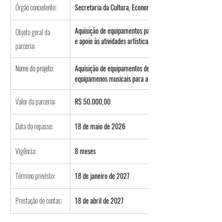
Órgão concedente
:
Secretaria da Cultura, Economia e Indústria Criativas do E
Aquisição de equipamentos para estruturação da sala de en
Objeto geral da 
e apoio às atividades artísticas e formativas da Banda Lira 
parceria
:
Nome do projeto:
Aquisição de equipamentos de climatização, audiovisual, in
equipamenos musicais para a Banda Lira Itapirense.
Valor da parceria
:
R$ 50.000,00
Data do repasse
:
18 de maio de 2026
Vigência
:
8 meses
Término previsto
: 
18 de janeiro de 2027
Prestação de contas
: 
18 de abril de 2027