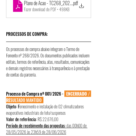
Plano de Acao - TC268_2026 - Banda Lira Itapirense - 22_MAI_2026
.pdf
Fazer download de PDF • 498KB
PROCESSOS DE COMPRA:
Os processos de compra abaixo integram o Termo de 
Fomento nº 268/2026. Os documentos publicados incluem 
editais, termos de referência, atas, resultados, comunicações 
e demais registros necessários à transparência e à prestação 
de contas da parceria.
Processo de Compra nº 001/2026 - 
ENCERRADO / 
RE
SULTADO MANTIDO  
Objeto: F
ornecimento e instalação de 02 climatizadores 
evaporativos industriais de teto/suspensos
Valor de referência:
 R$ 
22.676,00
Período de recebimento das propostas:
das 00h00 de 
28/05/2026 às 23h59 de 28/06/2026