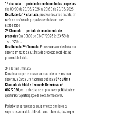
1ª chamada — período de recebimento das propostas:
das 00h00 de 28/05/2026 às 23h59 de 28/06/2026.
Resultado da 1ª chamada:
 processo declarado deserto, em 
razão da ausência de propostas recebidas no prazo 
estabelecido.
2ª Chamada — período de recebimento das 
propostas:
Das 00h00 de 03/07/2026 às 23h59 de 
19/07/2026.
Resultado da 2ª Chamada: 
Processo novamente declarado 
deserto em razão da ausência de propostas recebidas no 
prazo estabelecido.
3ª e Última Chamada
Considerando que as duas chamadas anteriores restaram 
desertas, a Banda Lira Itapirense publica a 
3ª e última 
Chamada do Edital e Termo de Referência nº 
002/2026
, com o objetivo de ampliar a competitividade e 
oportunizar a participação de novos fornecedores.
Poderão ser apresentados equipamentos similares ou 
superiores ao modelo utilizado como referência, desde que 