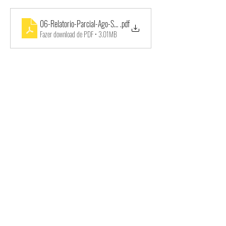
06-Relatorio-Parcial-Ago-Set-2018
.pdf
Fazer download de PDF • 3.01MB
07-Relatorio-Parcial-Set-Out-2018
.pdf
Fazer download de PDF • 604KB
08-Relatorio-Parcial-Out-Nov-2018
.pdf
Fazer download de PDF • 1.16MB
09-Relatorio-Parcial-Nov-Dez-Termo-de-Colaboracao-006_2018-
.pdf
Fazer download de PDF • 2.38MB