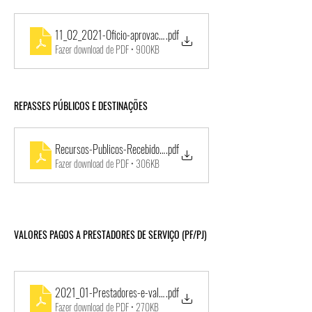
11_02_2021-Oficio-aprovacao-retorno-aulas-Banda-Lira-2021
.pdf
Fazer download de PDF • 900KB
REPASSES PÚBLICOS E DESTINAÇÕES
Recursos-Publicos-Recebidos-TP001-2021-SMCT-10_01_2022
.pdf
Fazer download de PDF • 306KB
VALORES PAGOS A PRESTADORES DE SERVIÇO (PF/PJ)
2021_01-Prestadores-e-valores-pagos-Janeiro_2021-TP001-2021
.pdf
Fazer download de PDF • 270KB